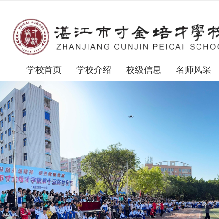
学校首页
学校介绍
校级信息
名师风采