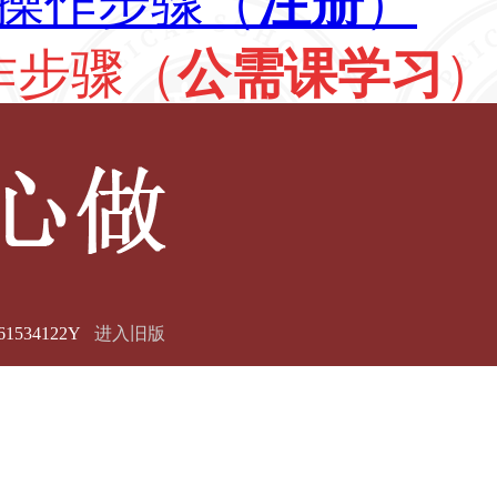
1534122Y
进入旧版