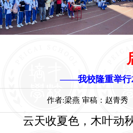
云天收夏色，木叶动秋声。
9
齐聚达人广场，参加
学年
2025-2026
——我校隆重举行2
忠总校长、洪小湖常务副校长、陈
作者:梁燕 审稿：赵青秀 摄
主任（副校长级）、梁张军副校长
校长黄杰翔校长、小学部李雪迎副
开学典礼。办公室谭晓明主任主持