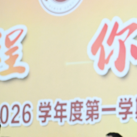
谭晓
开学典礼在庄严肃穆的升旗仪
歌，目光如炬，爱国豪情在每个人