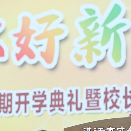
明主任主持典礼
式中拉开序幕，全体师生整齐肃立
胸中激荡。