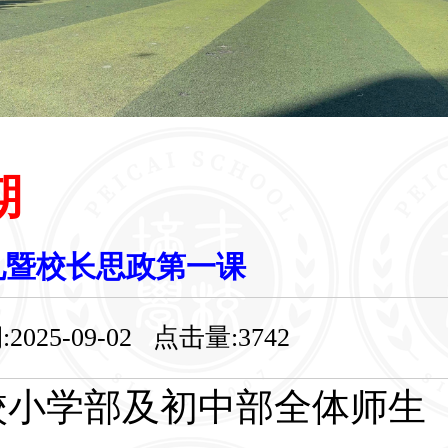
期
部全体师生
一课。郑建
典礼暨校长思政第一课
中心陈为庆
-09-02 点击量:3742
理兼小学部
领导出席了