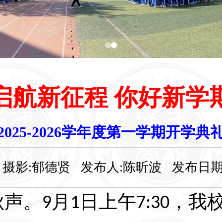
启航新征程 你好新学
月
日上午
，我校小学部及初中
1
7:30
度第一学期开学典礼暨校长思政第
025-2026学年度第一学期开学
燕副校长、人工智能教育应用研究
影:郁德贤 发布人:陈昕波 发布日期:2025
、叶聪兼职法治副校长、总校长助
校长、小学部关彩英副校长等学校
典礼。